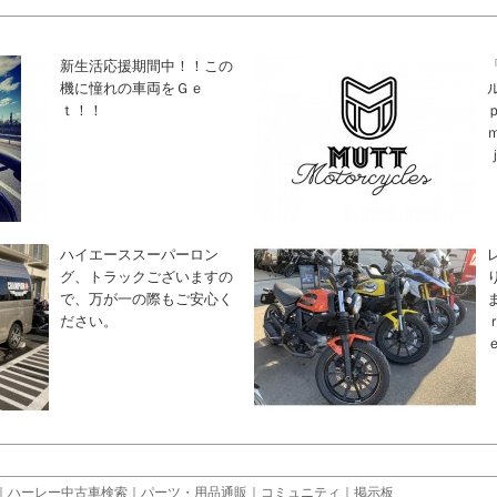
新生活応援期間中！！この
機に憧れの車両をＧｅ
ｔ！！
ハイエーススーパーロン
グ、トラックございますの
で、万が一の際もご安心く
ださい。
｜
ハーレー中古車検索
｜
パーツ・用品通販
｜
コミュニティ
｜
掲示板