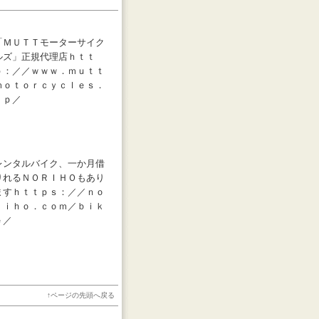
「ＭＵＴＴモーターサイク
ルズ」正規代理店ｈｔｔ
ｐ：／／ｗｗｗ．ｍｕｔｔ
ｍｏｔｏｒｃｙｃｌｅｓ．
ｊｐ／
レンタルバイク、一か月借
りれるＮＯＲＩＨＯもあり
ますｈｔｔｐｓ：／／ｎｏ
ｒｉｈｏ．ｃｏｍ／ｂｉｋ
ｅ／
↑
ページの先頭へ戻る