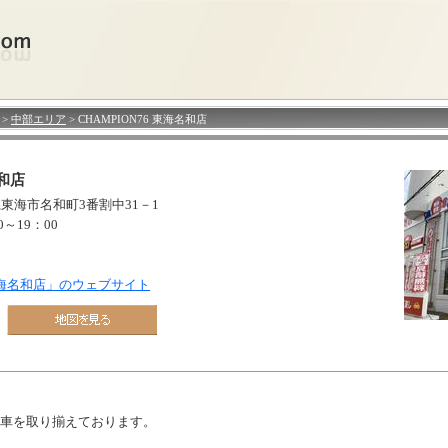
>
中部エリア
> CHAMPION76 東海名和店
名和店
知県東海市名和町3番割中31－1
00～19：00
6 東海名和店」のウェブサイト
車を取り揃えております。