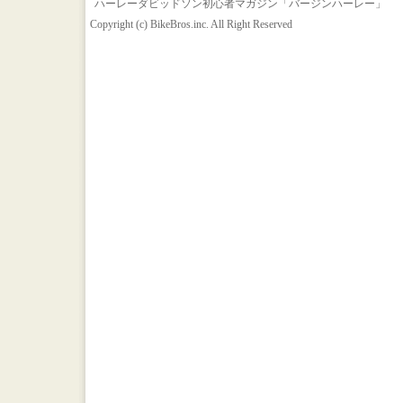
ハーレーダビッドソン初心者マガジン「バージンハーレー」
Copyright (c) BikeBros.inc. All Right Reserved