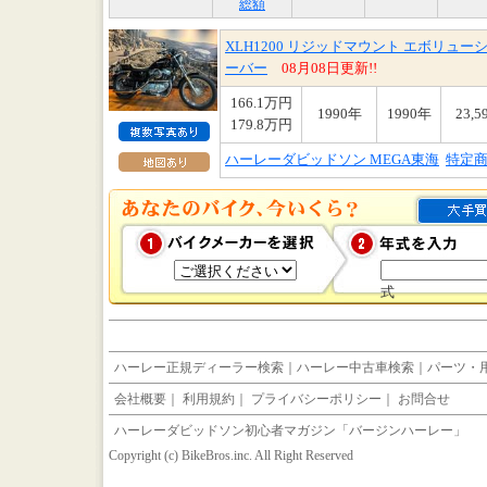
総額
XLH1200 リジッドマウント エボリュ
ーバー
08月08日更新!!
166.1万円
1990年
1990年
23,5
179.8万円
ハーレーダビッドソン MEGA東海
特定
式
ハーレー正規ディーラー検索
｜
ハーレー中古車検索
｜
パーツ・
会社概要
｜
利用規約
｜
プライバシーポリシー
｜
お問合せ
ハーレーダビッドソン初心者マガジン「バージンハーレー」
Copyright (c) BikeBros.inc. All Right Reserved