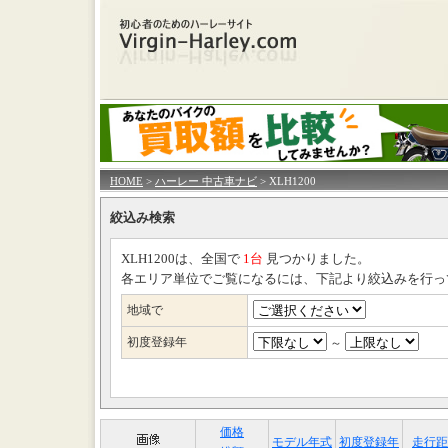
HOME
>
ハーレー 中古車ナビ
> XLH1200
絞込み検索
XLH1200は、全国で
1台
見つかりました。
各エリア単位でご覧になるには、下記より絞込みを行っ
地域で
初度登録年
～
価格
モデル年式
初度登録年
走行距