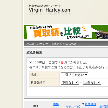
HOME
>
ハーレー 中古車ナビ
> XL1200R
絞込み検索
XL1200Rは、全国で
2台
見つかりました。
各エリア単位でご覧になるには、下記より絞込みを行っ
地域で
初度登録年
～
価格
▼
初度登録
モデル年式
走行距