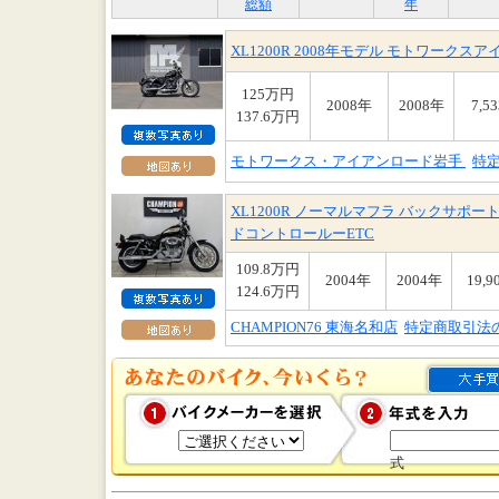
総額
年
XL1200R 2008年モデル モトワー
125万円
2008年
2008年
7,5
137.6万円
モトワークス・アイアンロード岩手
特
XL1200R ノーマルマフラ バックサポ
ドコントロールーETC
109.8万円
2004年
2004年
19,9
124.6万円
CHAMPION76 東海名和店
特定商取引法
式