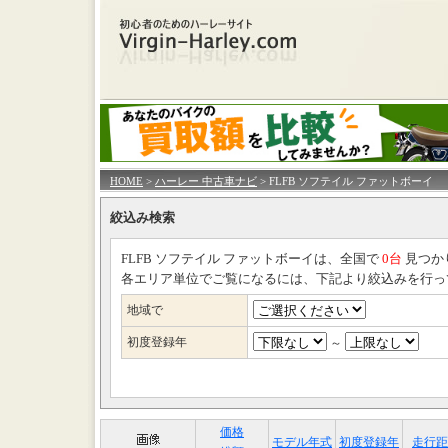
HOME
>
ハーレー 中古車ナビ
> FLFB ソフテイル ファットボーイ
絞込み検索
FLFB ソフテイル ファットボーイは、全国で
0台
見つか
各エリア単位でご覧になるには、下記より絞込みを行っ
地域で
初度登録年
～
価格
モデル年式
初度登録年
走行距