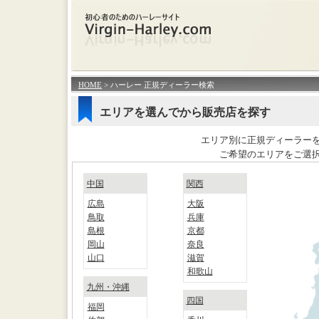
HOME
> ハーレー 正規ディーラー検索
エリアを選んでから販売店を探す
エリア別に正規ディーラー
ご希望のエリアをご選
中国
関西
広島
大阪
鳥取
兵庫
島根
京都
岡山
奈良
山口
滋賀
和歌山
九州・沖縄
四国
福岡