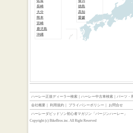
佐賀
香川
長崎
徳島
大分
高知
熊本
愛媛
宮崎
鹿児島
沖縄
ハーレー正規ディーラー検索
｜
ハーレー中古車検索
｜
パーツ・
会社概要
｜
利用規約
｜
プライバシーポリシー
｜
お問合せ
ハーレーダビッドソン初心者マガジン「バージンハーレー」
Copyright (c) BikeBros.inc. All Right Reserved