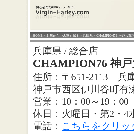
HOME
>
お店から中古車を探す
>
兵庫県
> CHAMPION76 神戸大蔵
兵庫県 / 総合店
CHAMPION76 
住所：〒651-2113 
神戸市西区伊川谷町有瀬土
営業：10：00～19：00
休日：火曜日・第2・4
電話：
こちらをクリッ