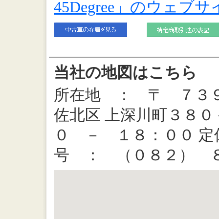
45Degree」のウェブ
当社の地図はこちら
所在地 ： 〒 ７３９
佐北区 上深川町３８０
０ － １８：００ 定
号 ： （０８２） 