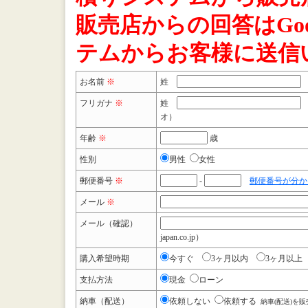
販売店からの回答はGoo
テムからお客様に送信
お名前
※
姓
フリガナ
※
姓
オ）
年齢
※
歳
性別
男性
女性
郵便番号
※
-
郵便番号が分か
メール
※
メール（確認）
japan.co.jp）
購入希望時期
今すぐ
3ヶ月以内
3ヶ月以上
支払方法
現金
ローン
納車（配送）
依頼しない
依頼する
納車(配送)を