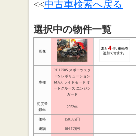
<<
中古車検索へ戻る
選択中の物件一覧
画像
RH1250S スポーツスタ
ーS レボリューション
車種
MAX ライドモード オ
ートクルーズ エンジン
ガード
初度登
2022年
録年
価格
150.8万円
総額
164.1万円