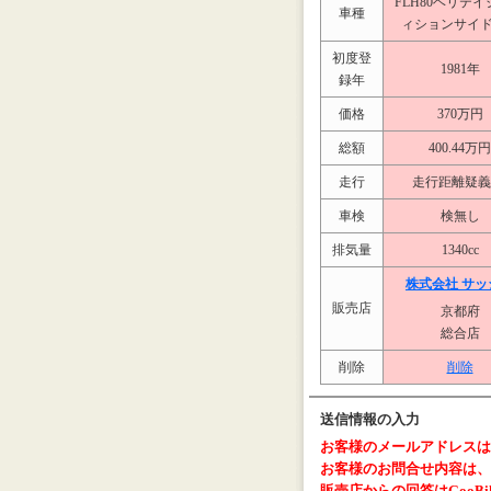
FLH80ヘリテ
車種
ィションサイ
初度登
1981年
録年
価格
370万円
総額
400.44万円
走行
走行距離疑
車検
検無し
排気量
1340cc
株式会社 サッ
販売店
京都府
総合店
削除
削除
送信情報の入力
お客様のメールアドレスは
お客様のお問合せ内容は、G
販売店からの回答はGooB