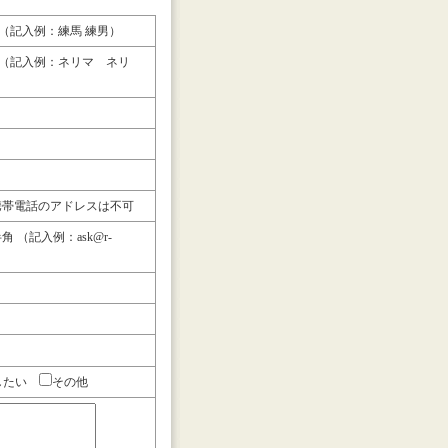
（記入例：練馬 練男）
（記入例：ネリマ ネリ
帯電話のアドレスは不可
 （記入例：ask@r-
したい
その他