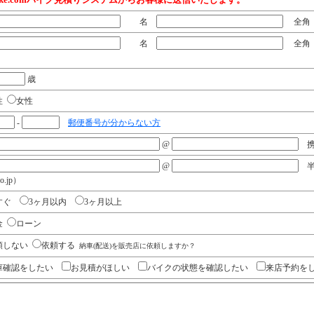
名
全角 
名
全角 
歳
性
女性
-
郵便番号が分からない方
@
携
@
半角
co.jp）
すぐ
3ヶ月以内
3ヶ月以上
金
ローン
頼しない
依頼する
納車(配送)を販売店に依頼しますか？
庫確認をしたい
お見積がほしい
バイクの状態を確認したい
来店予約を