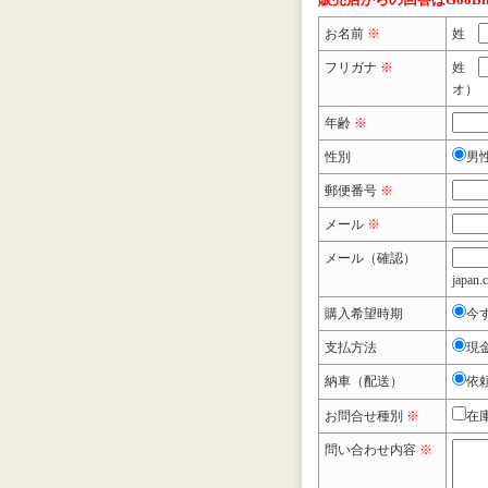
お名前
※
姓
フリガナ
※
姓
オ）
年齢
※
性別
男
郵便番号
※
メール
※
メール（確認）
japan.
購入希望時期
今
支払方法
現
納車（配送）
依
お問合せ種別
※
在
問い合わせ内容
※