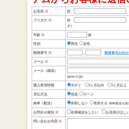
お名前
※
姓
フリガナ
※
姓
オ）
年齢
※
歳
性別
男性
女性
郵便番号
※
-
郵便番号が分か
メール
※
メール（確認）
japan.co.jp）
購入希望時期
今すぐ
3ヶ月以内
3ヶ月以上
支払方法
現金
ローン
納車（配送）
依頼しない
依頼する
納車(配送)を
お問合せ種別
※
在庫確認をしたい
お見積がほし
問い合わせ内容
※