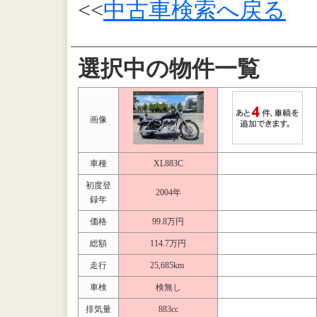
<<
中古車検索へ戻る
選択中の物件一覧
画像
車種
XL883C
初度登
2004年
録年
価格
99.8万円
総額
114.7万円
走行
25,685km
車検
検無し
排気量
883cc