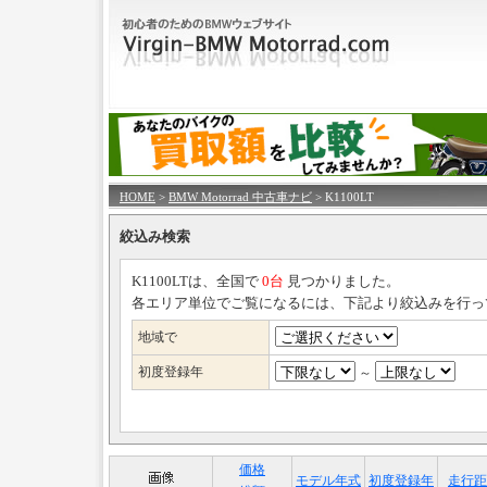
HOME
>
BMW Motorrad 中古車ナビ
> K1100LT
絞込み検索
K1100LTは、全国で
0台
見つかりました。
各エリア単位でご覧になるには、下記より絞込みを行っ
地域で
初度登録年
～
価格
モデル年式
初度登録年
走行距