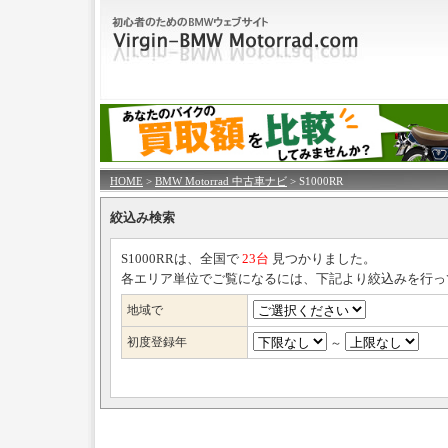
HOME
>
BMW Motorrad 中古車ナビ
> S1000RR
絞込み検索
S1000RRは、全国で
23台
見つかりました。
各エリア単位でご覧になるには、下記より絞込みを行っ
地域で
初度登録年
～