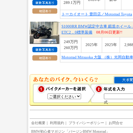
289.1万円
トーカイオート 豊田店／Motorrad Toyota
S1000RR BMW認定中古車 鍛造ホイ
ETC2．0標準装備
08月06日更新!!
249万円
2025年
2025年
2,98
260万円
Motorrad Mitsuoka 大阪 （株）光岡自動
式
会社概要
｜
利用規約
｜
プライバシーポリシー
｜
お問合せ
BMW初心者マガジン「バージンBMW Motorrad」