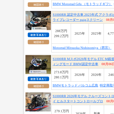
BMW Motorrad Gifu （モトラッドギフ）
S1000RR 認定中古車 2025年式 ア
ライブレコーダー puigスクリーン
08月
288万円
2025年
2025年
4,7
299.2万円
Motorrad Mitsuoka Nishinomiya（西宮）
S1000RR Mスポ2026年モデル ETC 
ィングモード BMW認定中古車
08月06
273.8万円
2026年
2026年
24
280.1万円
BMWモトラッド バルコム広島
特定商取
S1000RR 2026年モデル クルーズコ
イ ヒルスタートコントロールプロ
08月
279.1万円
2026年
新車