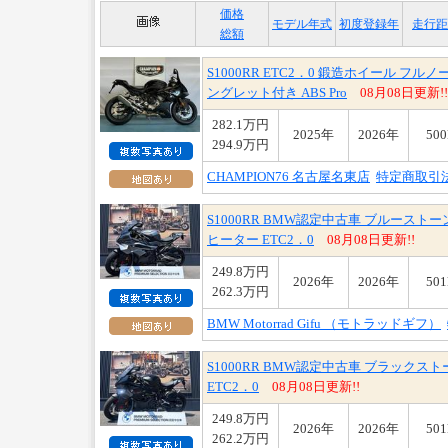
価格
モデル年式
初度登録年
走行距
総額
S1000RR ETC2．0 鍛造ホイール フ
ングレット付き ABS Pro
08月08日更新!!
282.1万円
2025年
2026年
50
294.9万円
CHAMPION76 名古屋名東店
特定商取引
S1000RR BMW認定中古車 ブルース
ヒーター ETC2．0
08月08日更新!!
249.8万円
2026年
2026年
50
262.3万円
BMW Motorrad Gifu （モトラッドギフ）
S1000RR BMW認定中古車 ブラック
ETC2．0
08月08日更新!!
249.8万円
2026年
2026年
50
262.2万円