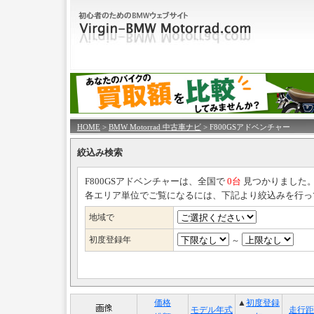
HOME
>
BMW Motorrad 中古車ナビ
> F800GSアドベンチャー
絞込み検索
F800GSアドベンチャーは、全国で
0台
見つかりました
各エリア単位でご覧になるには、下記より絞込みを行っ
地域で
初度登録年
～
価格
▲
初度登録
モデル年式
走行距