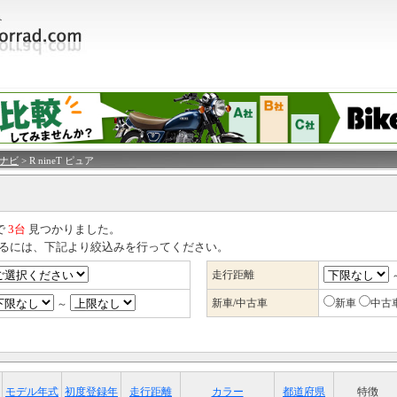
車ナビ
> R nineT ピュア
で
3台
見つかりました。
るには、下記より絞込みを行ってください。
走行距離
新車/中古車
新車
中古
～
モデル年式
初度登録年
走行距離
カラー
都道府県
特徴