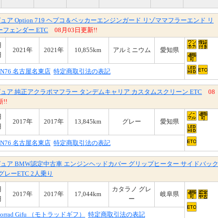
T ピュア Option 719 ヘプコ＆ベッカーエンジンガード リゾママフラーエンド リ
フェンダー ETC
08月03日更新!!
円
2021年
2021年
10,855km
アルミニウム
愛知県
円
ON76 名古屋名東店
特定商取引法の表記
eT ピュア 純正アクラポマフラー タンデムキャリア カスタムスクリーン ETC
08
!!
円
2017年
2017年
13,845km
グレー
愛知県
円
ON76 名古屋名東店
特定商取引法の表記
eT ピュア BMW認定中古車 エンジンヘッドカバー グリップヒーター サイドバッ
グレーETC 2人乗り
円
カタラノ グレ
2017年
2017年
17,044km
岐阜県
円
ー
torrad Gifu （モトラッドギフ）
特定商取引法の表記