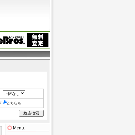
～
車
どちらも