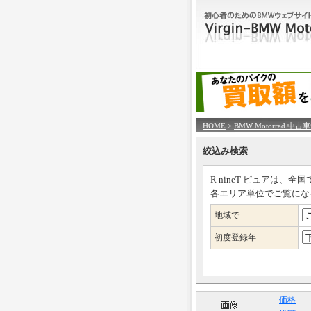
HOME
>
BMW Motorrad 中古
絞込み検索
R nineT ピュアは、全国
各エリア単位でご覧にな
地域で
初度登録年
価格