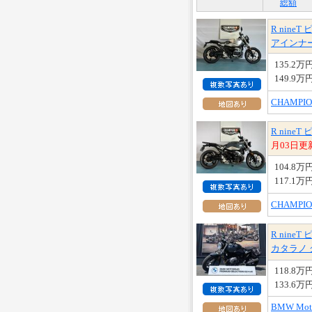
総額
R nine
アインナー
135.2万
149.9万
CHAMPI
R nin
月03日更新
104.8万
117.1万
CHAMPI
R nin
カタラノ 
118.8万
133.6万
BMW Mo