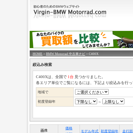
HOME
>
BMW Motorrad 中古車ナビ
> C400X
絞込み検索
C400Xは、全国で
1台
見つかりました。
各エリア単位でご覧になるには、下記より絞込みを行っ
地域で
初度登録年
～
価格
モデル年式
初度登録年
走行距