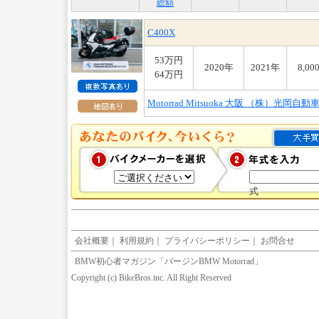
総額
C400X
53万円
2020年
2021年
8,00
64万円
Motorrad Mitsuoka 大阪 （株）光岡自動
式
会社概要
｜
利用規約
｜
プライバシーポリシー
｜
お問合せ
BMW初心者マガジン「バージンBMW Motorrad」
Copyright (c) BikeBros.inc. All Right Reserved