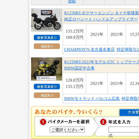
総額
R1250RS ボクサーエンジン タイヤ前
純正ローシート ハンドルアップライザー
155.2万円
2021年
2021年
15,5
169.9万円
CHAMPION76 名古屋名東店
特定商取引
R1250RS 2021年モデル ETC トップケ
BMW認定中古車
128.8万円
2021年
2021年
22,3
135.1万円
BMWモトラッド バルコム広島
特定商取
式