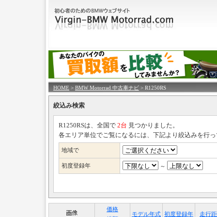
HOME
>
BMW Motorrad 中古車ナビ
> R1250RS
絞込み検索
R1250RSは、全国で
2台
見つかりました。
各エリア単位でご覧になるには、下記より絞込みを行っ
地域で
初度登録年
～
価格
モデル年式
初度登録年
走行距