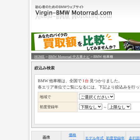
HOME
>
BMW Motorrad 中古車ナビ
> BMW 他車種
絞込み検索
BMW 他車種は、全国で
1台
見つかりました。
各エリア単位でご覧になるには、下記より絞込みを行っ
地域で
初度登録年
～
価格
モデル年式
初度登録年
走行距