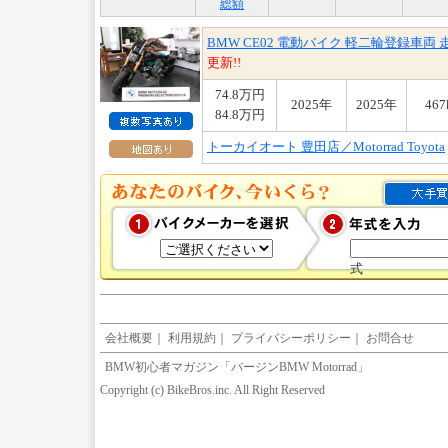
総額
BMW CE02 電動バイク 軽二輪登録車
更新!!
74.8万円
2025年
2025年
46
84.8万円
トーカイオート 豊田店／Motorrad Toyota
式
会社概要
｜
利用規約
｜
プライバシーポリシー
｜
お問合せ
BMW初心者マガジン「バージンBMW Motorrad」
Copyright (c) BikeBros.inc. All Right Reserved