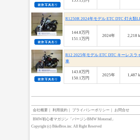
155.1万円
R1250R 2024年モデル ETC DTC 
144.8万円
2024年
2,218 
151.1万円
R12 2025年モデル ETC DTC キー
車
143.8万円
2025年
1,487 
150.1万円
会社概要
｜
利用規約
｜
プライバシーポリシー
｜
お問合せ
BMW初心者マガジン「バージンBMW Motorrad」
Copyright (c) BikeBros.inc. All Right Reserved