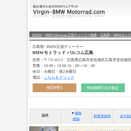
HOME
>
BMW Motorrad 正規ディーラー検索
>
広島県
>
BMWモト
広島県 / BMW正規ディーラー
BMWモトラッド バルコム広島
住所：〒731-0113 広島県広島市安佐南区広島市安佐南区
営業：10:00～19:00 10：00～18：00
休日：火曜日・第2水曜日
電話：
こちらをクリック
▼
価格
初度登録年
走行距
総額