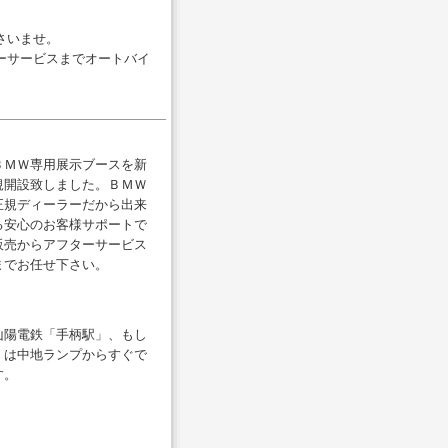
さいませ。
ーサービスまでオートバイ
ＢＭＷ専用展示ブースを新
規開設致しました。ＢＭＷ
正規ディーラーだから出来
る安心のお客様サポートで
販売からアフターサービス
までお任せ下さい。
山陽電鉄「手柄駅」、もし
くは中地ランプからすぐで
す。