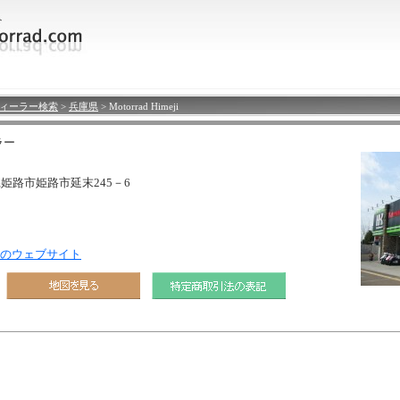
正規ディーラー検索
>
兵庫県
> Motorrad Himeji
ラー
庫県姫路市姫路市延末245－6
eji」のウェブサイト