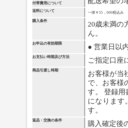
配送希望の
付帯費用について
送料について
一律￥55，000税込み
購入条件
20歳未満
ん。
お申込の有効期限
● 営業日以
お支払い時期及び方法
ご指定口座
商品引渡し時期
お客様が当
で、お客様
す。 登録
になります
す。
返品・交換の条件
購入確定後