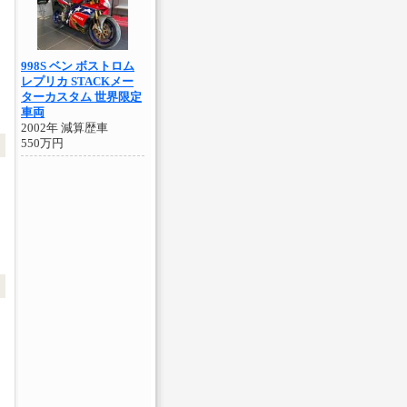
998S ベン ボストロム
レプリカ STACKメー
ターカスタム 世界限定
車両
2002年 減算歴車
550万円