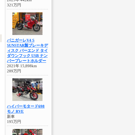
321万円
パニガーレV4 S
SUNSTAR製ブレーキデ
ィスク バーエンド タイ
ダウンフック USB ナン
バープレートホルダー
2021年 15,898km
289万円
ハイパーモタード698
モノ RVE
新車
タ
195万円