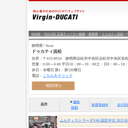
HOME
>
DUCATI 正規ディーラー検索
>
静岡県
>
ドゥカティ浜松
>
静岡県 / Store
ドゥカティ浜松
住所：〒435-0034 静岡県浜松市中央区浜松市中央区安松
営業：0:00～0:00 平日10：00～19：00土・日9：00～18：
休日：水曜日 第1・第3火曜日
電話：
こちらをクリック
▼
価格
初度登録年
走行距
総額
ムルティストラーダV4S 認定中古 2025モ