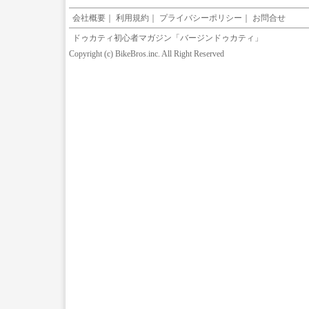
会社概要
｜
利用規約
｜
プライバシーポリシー
｜
お問合せ
ドゥカティ初心者マガジン「バージンドゥカティ」
Copyright (c) BikeBros.inc. All Right Reserved