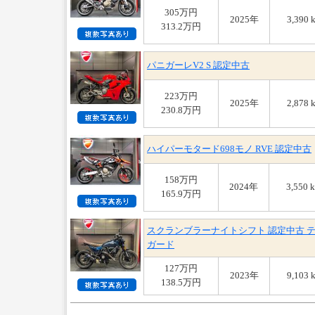
305万円
2025年
3,390 
313.2万円
パニガーレV2 S 認定中古
223万円
2025年
2,878 
230.8万円
ハイパーモタード698モノ RVE 認定中古
158万円
2024年
3,550 
165.9万円
スクランブラーナイトシフト 認定中古 
ガード
127万円
2023年
9,103 
138.5万円