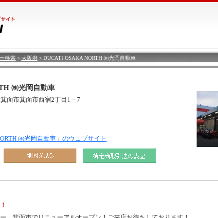
ラー検索
>
大阪府
> DUCATI OSAKA NORTH ㈱光岡自動車
ORTH ㈱光岡自動車
阪府箕面市箕面市西宿2丁目1－7
KA NORTH ㈱光岡自動車」のウェブサイト
！
ー、箕面市でリニューアルオープン！ご来店お待ちしております！