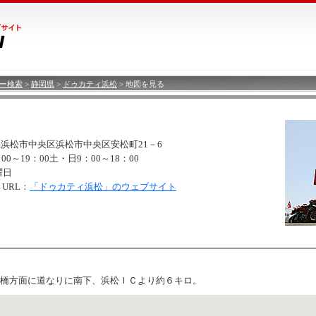
ラー検索
>
静岡県
>
ドゥカティ浜松
> 地図を見る
岡県浜松市中央区浜松市中央区安松町21－6
：00～19：00土・日9：00～18：00
曜日
URL：
「ドゥカティ浜松」のウェブサイト
橋方面に道なりに南下、浜松ＩＣより約６キロ。