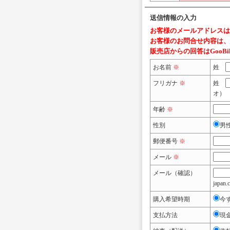
送信情報の入力
お客様のメールアドレスは
お客様のお問合せ内容は、G
販売店からの回答はGooB
お名前
※
姓
フリガナ
※
姓
オ）
年齢
※
性別
男
郵便番号
※
メール
※
メール（確認）
japan.
購入希望時期
今
支払方法
現