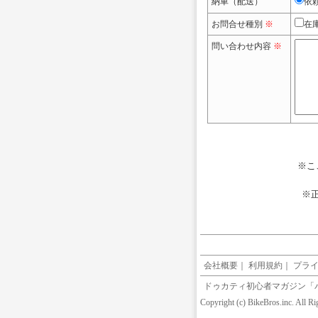
納車（配送）
依
お問合せ種別
※
在
問い合わせ内容
※
※こ
※
会社概要
｜
利用規約
｜
プラ
ドゥカティ初心者マガジン「
Copyright (c) BikeBros.inc. All R