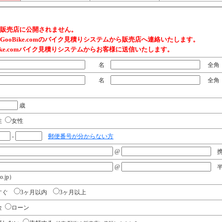
販売店に公開されません。
ooBike.comのバイク見積りシステムから販売店へ連絡いたします。
ike.comバイク見積りシステムからお客様に送信いたします。
名
全角 
名
全角 
歳
性
女性
-
郵便番号が分からない方
@
携
@
半角
co.jp）
すぐ
3ヶ月以内
3ヶ月以上
金
ローン