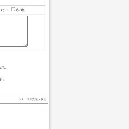
したい
その他
われ、
す。
↑
ページの先頭へ戻る