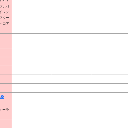
ナイト
 テルミ
イレン
フター
 コア
浜松
ィーラ