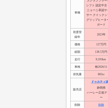
スクランブラー
シフト 認定中古
ニョーニ承認サ
車種
サー クイックシ
グリップヒーター
ガード
初度登
2023年
録年
価格
127万円
総額
138.5万円
走行
9,103km
車検
検2026/11
排気量
803cc
ドゥカティ
静岡県
販売店
ハーレー正規デ
ー
削除
削除