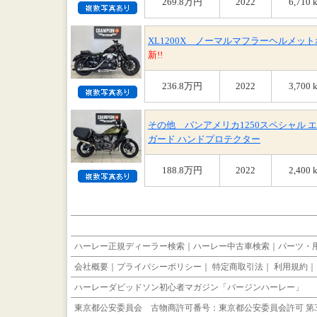
269.8万円
2022
6,710 
XL1200X ノーマルマフラーヘルメット
新!!
236.8万円
2022
3,700 
その他 パンアメリカ1250スペシャル 
ガード ハンドプロテクター
188.8万円
2022
2,400 
ハーレー正規ディーラー検索
｜
ハーレー中古車検索
｜
パーツ・
会社概要
｜
プライバシーポリシー
｜
特定商取引法
｜
利用規約
ハーレーダビッドソン初心者マガジン「バージンハーレー」
東京都公安委員会 古物商許可番号：東京都公安委員会許可 第30102