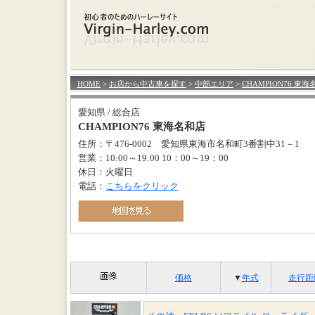
HOME
>
お店から中古車を探す
>
中部エリア
>
CHAMPION76 東
愛知県 / 総合店
CHAMPION76 東海名和店
住所：〒476-0002 愛知県東海市名和町3番割中31－1
営業：10:00～19:00 10：00～19：00
休日：火曜日
電話：
こちらをクリック
価格
▼
年式
走行距