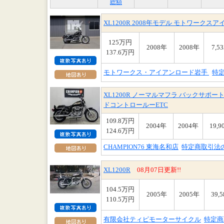
総額
XL1200R 2008年モデル モトワー
125万円
2008年
2008年
7,5
137.6万円
モトワークス・アイアンロード岩手
特
XL1200R ノーマルマフラ バックサポ
ドコントロールーETC
109.8万円
2004年
2004年
19,9
124.6万円
CHAMPION76 東海名和店
特定商取引法
XL1200R
08月07日更新!!
104.5万円
2005年
2005年
39,
110.5万円
有限会社ティピモーターサイクル
特定商