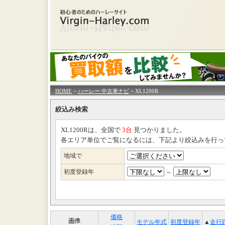
HOME
>
ハーレー 中古車ナビ
> XL1200R
絞込み検索
XL1200Rは、全国で
3台
見つかりました。
各エリア単位でご覧になるには、下記より絞込みを行っ
地域で
初度登録年
～
価格
モデル年式
初度登録年
▲
走行