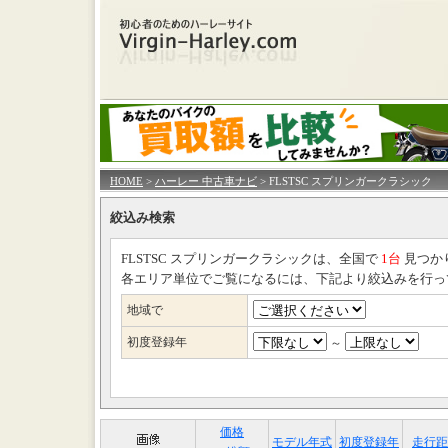
HOME
>
ハーレー 中古車ナビ
> FLSTSC スプリンガークラシック
絞込み検索
FLSTSC スプリンガークラシックは、全国で
1台
見つか
各エリア単位でご覧になるには、下記より絞込みを行っ
地域で
初度登録年
～
価格
モデル年式
初度登録年
走行距