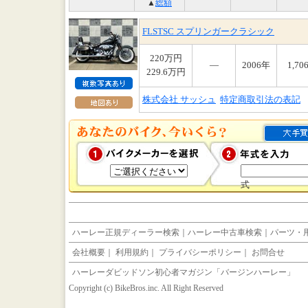
▲
総額
FLSTSC スプリンガークラシック
220万円
―
2006年
1,70
229.6万円
株式会社 サッシュ
特定商取引法の表記
式
ハーレー正規ディーラー検索
｜
ハーレー中古車検索
｜
パーツ・
会社概要
｜
利用規約
｜
プライバシーポリシー
｜
お問合せ
ハーレーダビッドソン初心者マガジン「バージンハーレー」
Copyright (c) BikeBros.inc. All Right Reserved