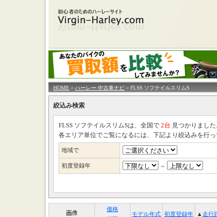
HOME
>
ハーレー 中古車ナビ
> FLSS ソフテイルスリムS
絞込み検索
FLSS ソフテイルスリムSは、全国で
2台
見つかりました
各エリア単位でご覧になるには、下記より絞込みを行っ
地域で
初度登録年
～
価格
モデル年式
初度登録年
▲
走行