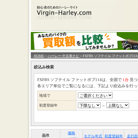
HOME
>
ハーレー 中古車ナビ
> FXFBS ソフテイル ファットボブ114
絞込み検索
FXFBS ソフテイル ファットボブ114は、全国で
1台
見つ
各エリア単位でご覧になるには、下記より絞込みを行っ
地域で
初度登録年
～
価格
モデル年式
初度登録年
走行距