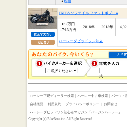
▲
総額
FXFBS ソフテイル ファットボブ114
162万円
2018年
2018年
4,9
174.3万円
ハーレーダビッドソン知立
式
ハーレー正規ディーラー検索
｜
ハーレー中古車検索
｜
パーツ・
会社概要
｜
利用規約
｜
プライバシーポリシー
｜
お問合せ
ハーレーダビッドソン初心者マガジン「バージンハーレー」
Copyright (c) BikeBros.inc. All Right Reserved