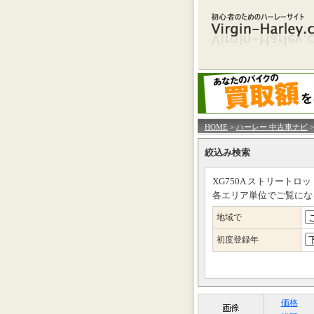
HOME
>
ハーレー 中古車ナビ
>
絞込み検索
XG750A ストリートロ
各エリア単位でご覧にな
地域で
初度登録年
価格