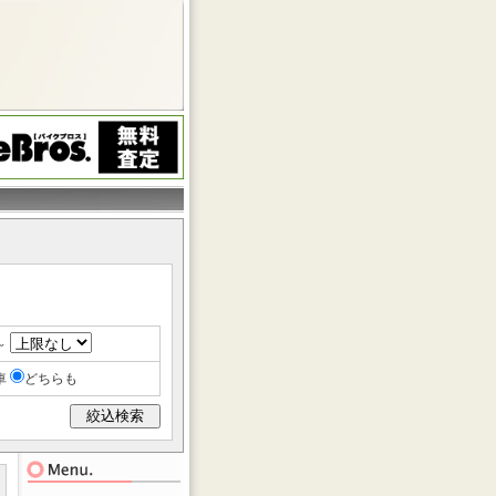
～
車
どちらも