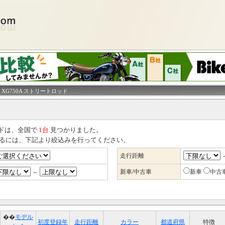
 XG750A ストリートロッド
ッドは、全国で
1台
見つかりました。
るには、下記より絞込みを行ってください。
走行距離
新車/中古車
新車
中古
～
��
モデル
初度登録年
走行距離
カラー
都道府県
特徴