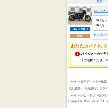
総額
XG750
76.9万円
86.2万円
株式会社
ハーレー正規ディーラー検索
会社概要
｜
利用規約
｜
プラ
ハーレーダビッドソン初心者
Copyright (c) BikeBros.inc. All R