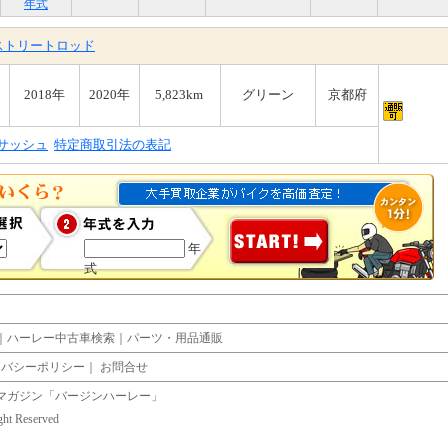
年式
A ストリートロッド
2018年
2020年
5,823km
グリーン
京都府
 サッシュ
特定商取引法の表記
年
式
｜
ハーレー中古車検索
｜
パーツ・用品通販
イバシーポリシー
｜
お問合せ
マガジン「バージンハーレー」
ight Reserved