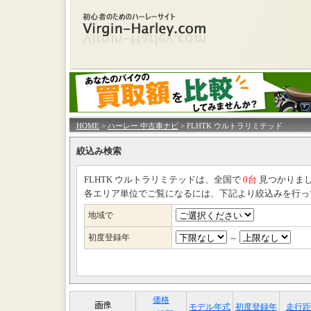
HOME
>
ハーレー 中古車ナビ
> FLHTK ウルトラリミテッド
絞込み検索
FLHTK ウルトラリミテッドは、全国で
0台
見つかりま
各エリア単位でご覧になるには、下記より絞込みを行っ
地域で
初度登録年
～
価格
モデル年式
初度登録年
走行距