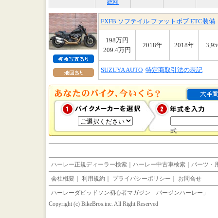
総額
FXFB ソフテイル ファットボブ ETC装備
198万円
2018年
2018年
3,9
209.4万円
SUZUYA AUTO
特定商取引法の表記
式
ハーレー正規ディーラー検索
｜
ハーレー中古車検索
｜
パーツ・
会社概要
｜
利用規約
｜
プライバシーポリシー
｜
お問合せ
ハーレーダビッドソン初心者マガジン「バージンハーレー」
Copyright (c) BikeBros.inc. All Right Reserved