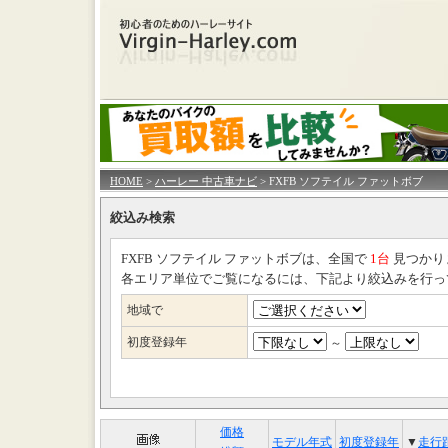
HOME
>
ハーレー 中古車ナビ
> FXFB ソフテイル ファットボブ
絞込み検索
FXFB ソフテイル ファットボブは、全国で
1台
見つかり
各エリア単位でご覧になるには、下記より絞込みを行っ
地域で
初度登録年
～
価格
モデル年式
初度登録年
▼
走行