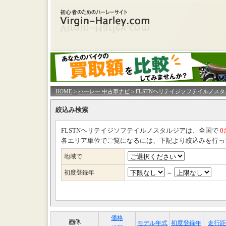
HOME
>
ハーレー 中古車ナビ
> FLSTNヘリテイジソフテイルノス
絞込み検索
FLSTNヘリテイジソフテイルノスタルジアは、全国で
0
各エリア単位でご覧になるには、下記より絞込みを行っ
地域で
初度登録年
～
価格
モデル年式
初度登録年
走行距