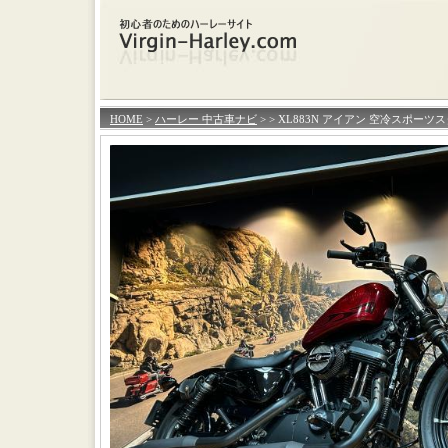
HOME
>
ハーレー 中古車ナビ
>
> XL883N アイアン 空冷スポー