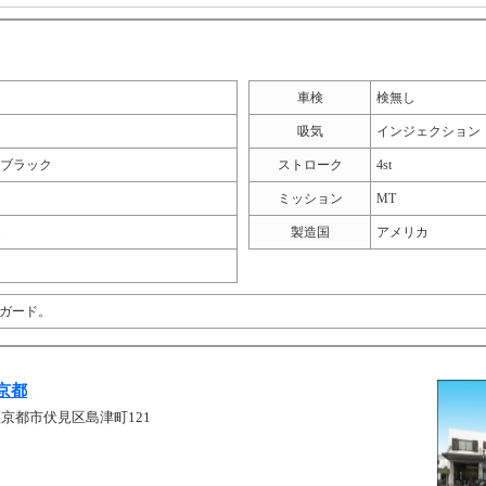
車検
検無し
吸気
インジェクション
ブラック
ストローク
4st
ミッション
MT
m
製造国
アメリカ
ガード。
京都
京都市伏見区島津町121