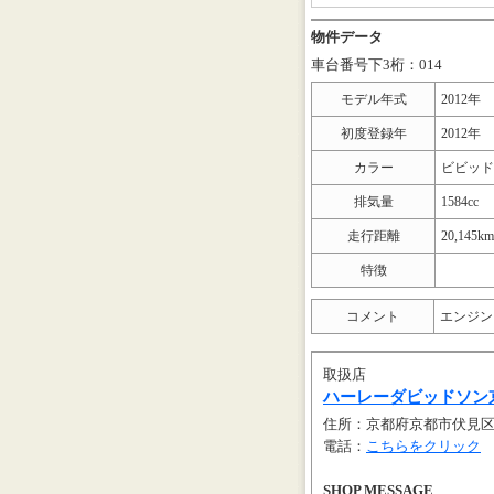
物件データ
車台番号下3桁：014
モデル年式
2012年
初度登録年
2012年
カラー
ビビッド
排気量
1584cc
走行距離
20,145k
特徴
コメント
エンジン
取扱店
ハーレーダビッドソン
住所：京都府京都市伏見区
電話：
こちらをクリック
SHOP MESSAGE