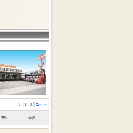
1
2
3
次へ >>
道府県
特徴