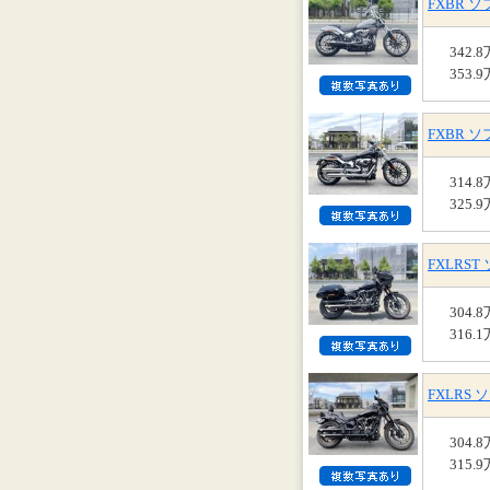
FXBR 
342.
353.
FXBR 
314.
325.
FXLRS
304.
316.
FXLRS
304.
315.