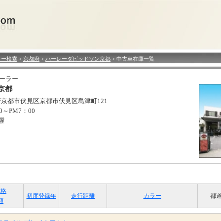
ラー検索
>
京都府
>
ハーレーダビッドソン京都
> 中古車在庫一覧
ィーラー
京都
都府京都市伏見区京都市伏見区島津町121
30～PM7：00
曜
価格
初度登録年
走行距離
カラー
都
額