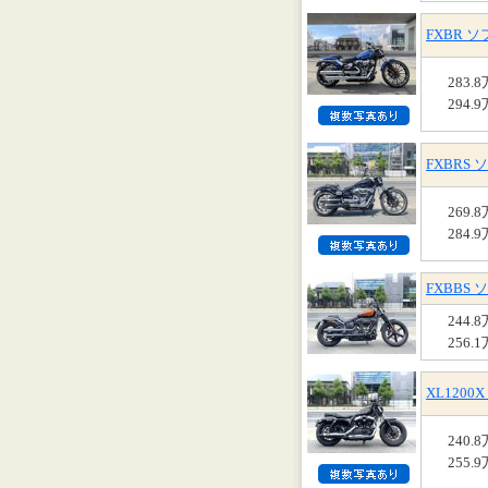
FXBR 
283.
294.
FXBRS
269.
284.
FXBBS
244.
256.
XL120
240.
255.