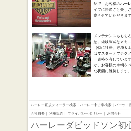
熱で、お客様のハー
イフに快適さと楽し
案させていただきま
メンテナンスももち
意。経験豊富なメカ
（特に社長、専務＆
はマスターオブテク
ー資格を有していま
が、お客様の車輌を
な状態に維持します
ハーレー正規ディーラー検索
｜
ハーレー中古車検索
｜
パーツ・
会社概要
｜
利用規約
｜
プライバシーポリシー
｜
お問合せ
ハーレーダビッドソン初