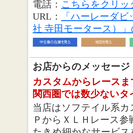
電話：
こちらをクリッ
URL：
「ハーレーダビ
社 寺田モータース）
お店からのメッセージ
カスタムからレースま
関西圏では数少ないタ
当店はソフテイル系カ
ＰからＸＬＨレース参
たきめ細かなサービス