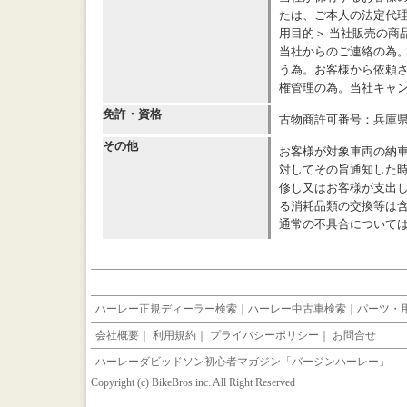
たは、ご本人の法定代
用目的＞ 当社販売の商
当社からのご連絡の為
う為。お客様から依頼さ
権管理の為。当社キャ
免許・資格
古物商許可番号：兵庫県公安
その他
お客様が対象車両の納
対してその旨通知した
修し又はお客様が支出
る消耗品類の交換等は
通常の不具合について
ハーレー正規ディーラー検索
｜
ハーレー中古車検索
｜
パーツ・
会社概要
｜
利用規約
｜
プライバシーポリシー
｜
お問合せ
ハーレーダビッドソン初心者マガジン「バージンハーレー」
Copyright (c) BikeBros.inc. All Right Reserved