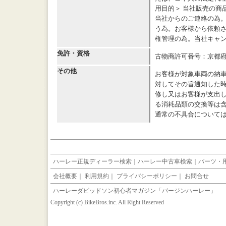
用目的＞ 当社販売の商
当社からのご連絡の為
う為。お客様から依頼さ
権管理の為。当社キャ
免許・資格
古物商許可番号：京都府公安
その他
お客様が対象車両の納
対してその旨通知した
修し又はお客様が支出
る消耗品類の交換等は
通常の不具合について
ハーレー正規ディーラー検索
｜
ハーレー中古車検索
｜
パーツ・
会社概要
｜
利用規約
｜
プライバシーポリシー
｜
お問合せ
ハーレーダビッドソン初心者マガジン「バージンハーレー」
Copyright (c) BikeBros.inc. All Right Reserved