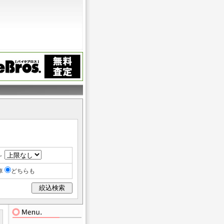
～
車
どちらも