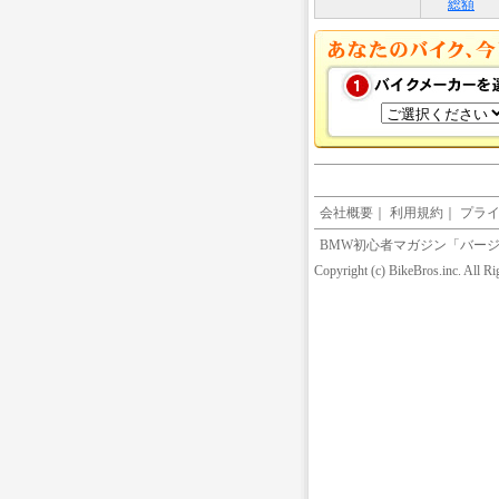
総額
会社概要
｜
利用規約
｜
プラ
BMW初心者マガジン「バージンBM
Copyright (c) BikeBros.inc. All R