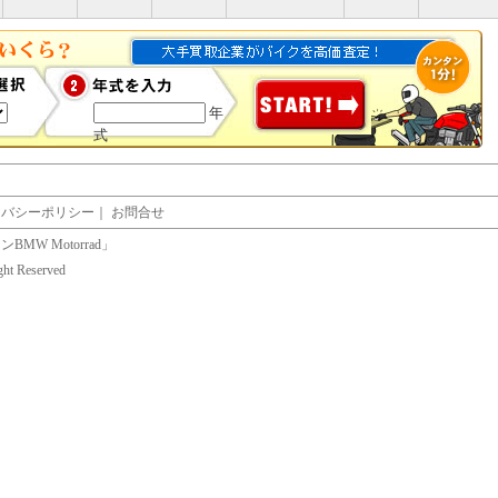
年
式
イバシーポリシー
｜
お問合せ
W Motorrad」
ight Reserved