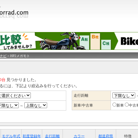
車ナビ
> HP2メガモト
0台
見つかりました。
るには、下記より絞込みを行ってください。
走行距離
新車/中古車
新車
中古
～
モデル年式
初度登録年
走行距離
カラー
都道府県
特徴