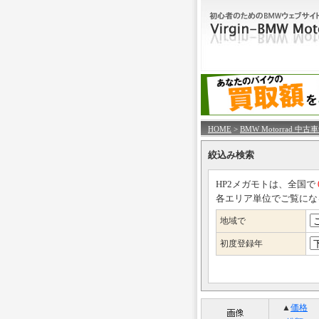
HOME
>
BMW Motorrad 中古
絞込み検索
HP2メガモトは、全国で
各エリア単位でご覧にな
地域で
初度登録年
▲
価格