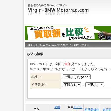
HOME
>
BMW Motorrad 中古車ナビ
> HP2メガモト
絞込み検索
HP2メガモトは、全国で
0台
見つかりました。
各エリア単位でご覧になるには、下記より絞込みを行っ
地域で
初度登録年
～
価格
��
モデル
初度登録年
走行