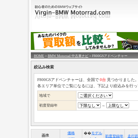
HOME
>
BMW Motorrad 中古車ナビ
> F800GSアドベンチャー
絞込み検索
F800GSアドベンチャーは、全国で
0台
見つかりました
各エリア単位でご覧になるには、下記より絞込みを行っ
地域で
初度登録年
～
価格
��
モデル
初度登録年
走行