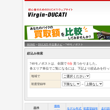
HOME
>
DUCATI 中古車ナビ
> 748モノポスト
絞込み検索
748モノポストは、全国で
0台
見つかりました。
各エリア単位でご覧になるには、下記より絞込みを行っ
地域で
初度登録年
～
価格
モデル年式
初度登録年
走行距