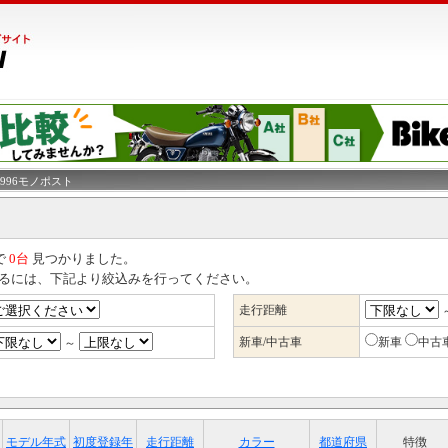
 996モノポスト
で
0台
見つかりました。
るには、下記より絞込みを行ってください。
走行距離
新車/中古車
新車
中古
～
モデル年式
初度登録年
走行距離
カラー
都道府県
特徴