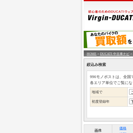
HOME
>
DUCATI 中古車ナビ
>
絞込み検索
996モノポストは、全国
各エリア単位でご覧にな
地域で
初度登録年
価格