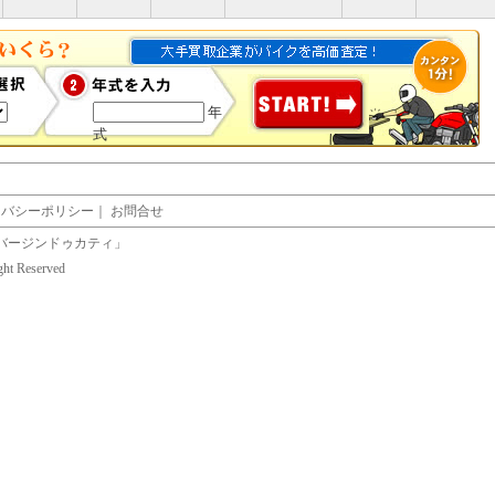
年
式
イバシーポリシー
｜
お問合せ
バージンドゥカティ」
ight Reserved