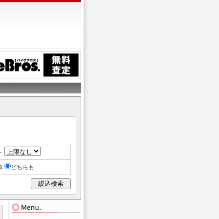
～
車
どちらも