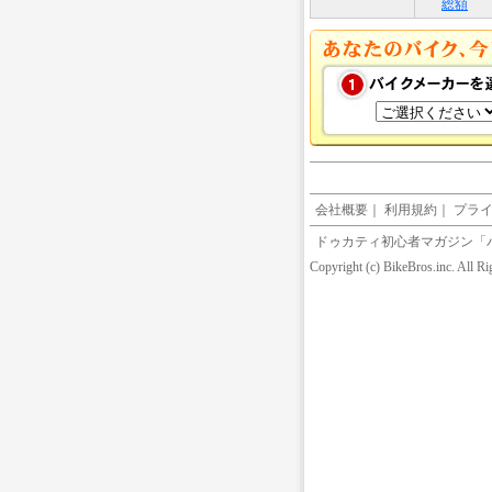
総額
会社概要
｜
利用規約
｜
プラ
ドゥカティ初心者マガジン「
Copyright (c) BikeBros.inc. All R