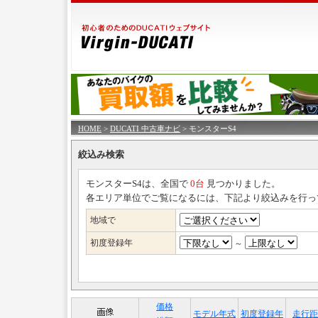
HOME
>
DUCATI 中古車ナビ
> モンスターS4
絞込み検索
モンスターS4は、全国で
0台
見つかりました。
各エリア単位でご覧になるには、下記より絞込みを行っ
地域で
初度登録年
～
価格
モデル年式
初度登録年
走行距