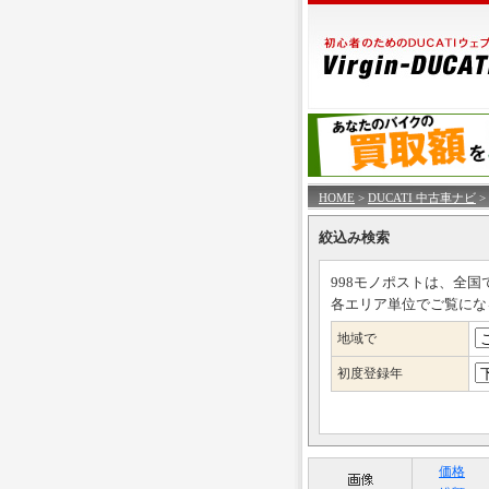
HOME
>
DUCATI 中古車ナビ
>
絞込み検索
998モノポストは、全国
各エリア単位でご覧にな
地域で
初度登録年
価格