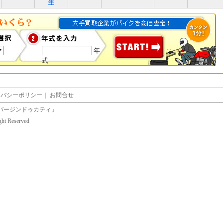
年
年
式
イバシーポリシー
｜
お問合せ
バージンドゥカティ」
ight Reserved