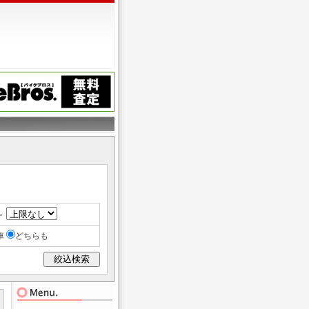
～
車
どちらも