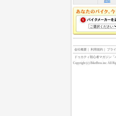
総額
会社概要
｜
利用規約
｜
プラ
ドゥカティ初心者マガジン「
Copyright (c) BikeBros.inc. All R