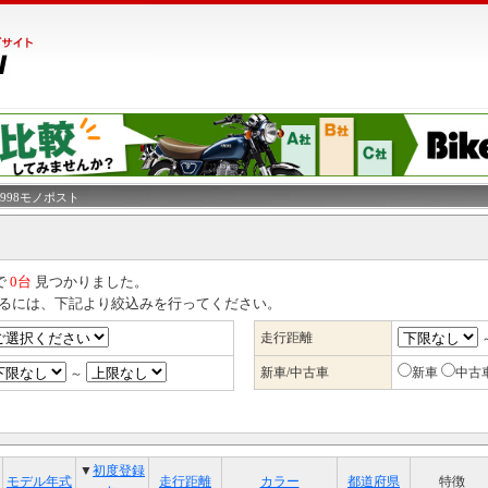
 998モノポスト
で
0台
見つかりました。
るには、下記より絞込みを行ってください。
走行距離
新車/中古車
新車
中古
～
▼
初度登録
モデル年式
走行距離
カラー
都道府県
特徴