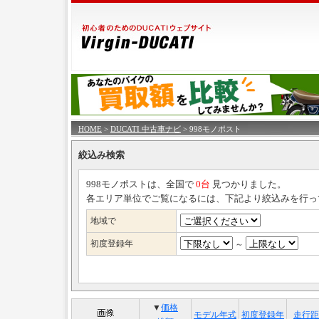
HOME
>
DUCATI 中古車ナビ
> 998モノポスト
絞込み検索
998モノポストは、全国で
0台
見つかりました。
各エリア単位でご覧になるには、下記より絞込みを行っ
地域で
初度登録年
～
▼
価格
モデル年式
初度登録年
走行距