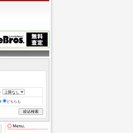
～
車
どちらも