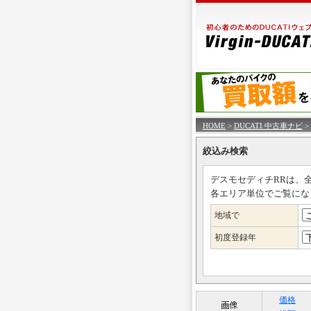
HOME
>
DUCATI 中古車ナビ
>
絞込み検索
デスモセディチRRは、
各エリア単位でご覧にな
地域で
初度登録年
価格