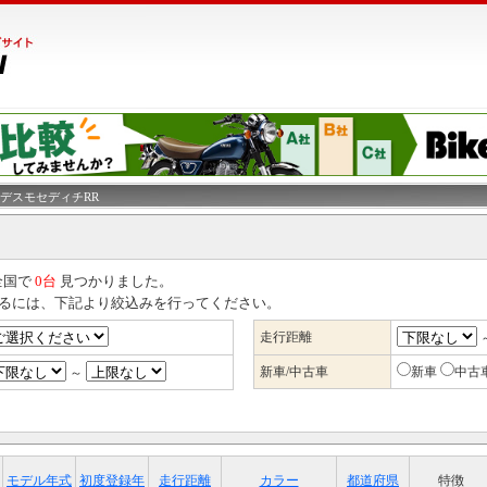
 デスモセディチRR
全国で
0台
見つかりました。
るには、下記より絞込みを行ってください。
走行距離
新車/中古車
新車
中古
～
モデル年式
初度登録年
走行距離
カラー
都道府県
特徴