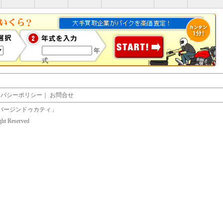
年
式
イバシーポリシー
｜
お問合せ
バージンドゥカティ」
ight Reserved