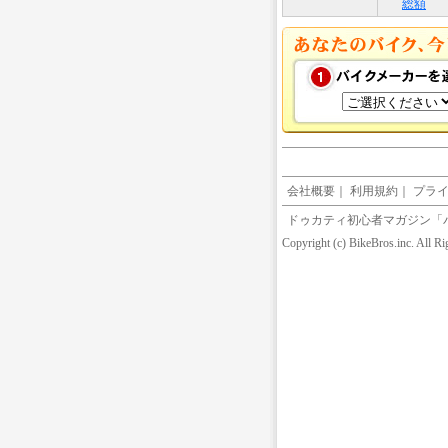
総額
会社概要
｜
利用規約
｜
プラ
ドゥカティ初心者マガジン「
Copyright (c) BikeBros.inc. All R